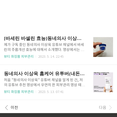
[바세린 바셀린 효능]동네의사 이상욱 유튜브 홈케어
제가 구독 중인 동네의사 이상욱 유튜브 채널에서 바세
린의 주름개선 효능에 대해서 소개했다. 영상에서는 우
리에게 정말 익숙한 바세린을 얼굴과 손, 목을 바르면
뷰티 화장품 피부관리
2023. 5. 14. 22:45
보습을 유지하는데 정말 좋다고 한다. 피부노화에 있어
가장 중요한 건 "보습"이 중요하기 때문에 어느 정도는
주름에도 효과가 있다고 말한다. (1) 바세린이 정말 얼
동네의사 이상욱 홈케어 유투버(내돈내산 로벡틴 선크림 추천)
굴 주름에 효과가 있을까요? | 강남 피부과 원장이 알려
드립니다 - YouTube바세린의 발견 및 성분영상내용
처음 "동네의사 이상욱" 유튜버 채널을 알게 된 건, 저
을 말하기 앞서 바세린의 간략한 역사를 알아보면 19세
의 유튜브 추천 영상에서 우연히 뜬 피부관리 영상 때문
기 중반에 로버트 체스브로가 유전시설에서 노동자들
이었습니다. 그 영상을 보고, 비싼 시술보다 저렴한 홈
뷰티 화장품 피부관리
2023. 5. 13. 07:41
이 파이프에 낀 찌꺼기를 연고처럼 사용하는 것을 보게
케어로 피부를 유지할 수 있는 다양한 방법을 알게 되었
된다. 그는 이를 정제하여 바세린 젤리라고 약품을 만들
습니다. 몇 개의 다른 영상을 더 보고 채널을 구독하
어서 상용화를 시켰다. 근데 석유를 정제하면서 나오는
게 되어 처음부터 영상을 정주행 해야겠다고 생각했습
이전
다음
성분에는 페트롤라툼..
니다. 목차 1. 동네의사 이상욱에 대해서 2. 선크림에
대한 영상 후기 및 설명2-1. 자외선을 차단하는 이유?2